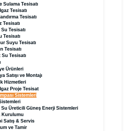
 Sulama Tesisatı
gaz Tesisatı
andırma Tesisatı
 Tesisatı
 Su Tesisatı
u Tesisatı
r Suyu Tesisatı
n Tesisatı
 Su Tesisatı
u
iye Ürünleri
ya Satışı ve Montajı
k Hizmetleri
gaz Proje Tesisat
ompası Sistemleri
istemleri
 Su Üreticili Güneş Enerji Sistemleri
a Kurulumu
 Satış & Servis
leri sunuyoruz.
um ve Tamir