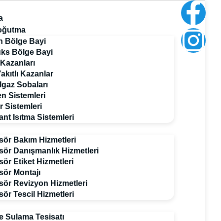
a
Soğutma
n Bölge Bayi
ks Bölge Bayi
 Kazanları
Yakıtlı Kazanlar
gaz Sobaları
n Sistemleri
 Sistemleri
nt Isıtma Sistemleri
ör Bakım Hizmetleri
ör Danışmanlık Hizmetleri
ör Etiket Hizmetleri
ör Montajı
ör Revizyon Hizmetleri
ör Tescil Hizmetleri
 Sulama Tesisatı