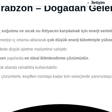
İletişim
Trabzon – Doğadan Gelen
 soğutma ve sıcak su ihtiyacını karşılamak için enerji veriml
enerjiyi iç ortama aktararak
çok düşük enerji tüketimiyle yükse
ede düşük işletme maliyetine sahiptir.
enen
yapılarda
en ideal iklimlendirme çözümüdür.
k alanda rahatlıkla kullanılabilir.
çözümlerle, keşiften montaja kadar tüm süreçlerde yanınızdayı