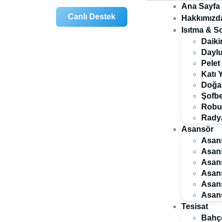
Ana Sayfa
Canlı Destek
Hakkımızd
Isıtma & 
Daiki
Daylu
Pelet
Katı 
Doğal
Şofbe
Robur
Radya
Asansör
Asans
Asans
Asans
Asans
Asans
Asans
Tesisat
Bahçe