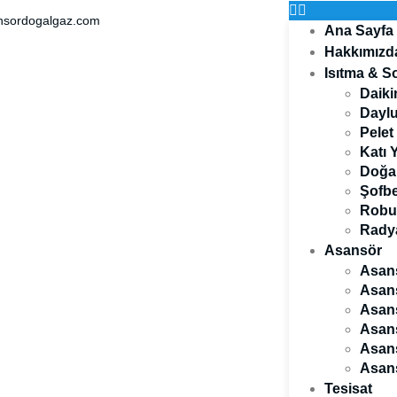
nsordogalgaz.com
Ana Sayfa
Hakkımızd
Isıtma & 
Daiki
Daylu
Pelet
Katı 
Doğal
Şofbe
Robur
Radya
Asansör
Asans
Asans
Asans
Asans
Asans
Asans
Tesisat