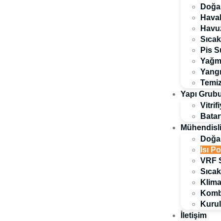
Doğal
Haval
Havuz
Sıcak
Pis S
Yağmu
Yangı
Temiz
Yapı Grub
Vitrif
Batar
Mühendisli
Doğal
Isı P
VRF S
Sıcak
Klim
Kombi
Kurul
İletişim