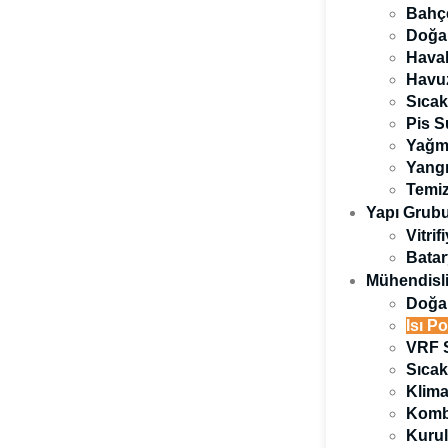
Bahçe
Doğal
Haval
Havuz
Sıcak
Pis S
Yağmu
Yangı
Temiz
Yapı Grub
Vitrif
Batar
Mühendisli
Doğal
Isı P
VRF S
eri
Sıcak
Klim
Kombi
sıtma ve sıcak su üretimi sağlayan çevre dostu ısı pompası sistem
Kurul