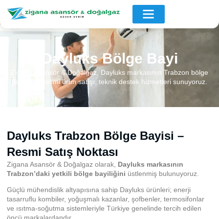
Dayluks Bölge Bayi
Zigana Asansör & Doğalgaz, Dayluks markasının Trabzon bölge
bayisidir. Resmi ürün satışı, teknik destek hizmetleri sunuyoruz.
Dayluks Trabzon Bölge Bayisi –
Resmi Satış Noktası
Zigana Asansör & Doğalgaz olarak,
Dayluks markasının
Trabzon’daki yetkili bölge bayiliğini
üstlenmiş bulunuyoruz.
Güçlü mühendislik altyapısına sahip Dayluks ürünleri; enerji
tasarruflu kombiler, yoğuşmalı kazanlar, şofbenler, termosifonlar
ve ısıtma-soğutma sistemleriyle Türkiye genelinde tercih edilen
öncü markalardandır.