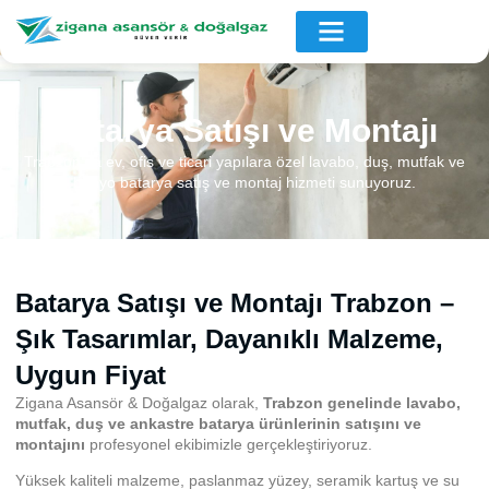
Batarya Satışı ve Montajı
Trabzon’da ev, ofis ve ticari yapılara özel lavabo, duş, mutfak ve
banyo batarya satış ve montaj hizmeti sunuyoruz.
Batarya Satışı ve Montajı Trabzon –
Şık Tasarımlar, Dayanıklı Malzeme,
Uygun Fiyat
Zigana Asansör & Doğalgaz olarak,
Trabzon genelinde lavabo,
mutfak, duş ve ankastre batarya ürünlerinin satışını ve
montajını
profesyonel ekibimizle gerçekleştiriyoruz.
Yüksek kaliteli malzeme, paslanmaz yüzey, seramik kartuş ve su